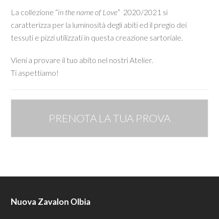
La collezione “
in the name of Love
” 2020/2021 si
caratterizza per la luminosità degli abiti ed il pregio dei
tessuti e pizzi utilizzati in questa creazione sartoriale.
Vieni a provare il tuo abito nel nostri Atelier.
Ti aspettiamo!
PRENOTA LA TUA PROVA
Nuova Zavalon Olbia