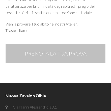
caratterizza per la luminosità degli abiti ed il pregio dei
tessuti e pizzi utilizzati in questa creazione sartoriale.
Vieni a provare il tuo abito nel nostri Atelier.
Ti aspettiamo!
PRENOTA LA TUA PROVA
Nuova Zavalon Olbia
Via Nanni Alessandro 132,